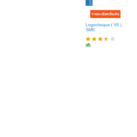
Logocheque ( V5 )
SME
(ดี)