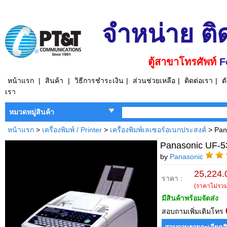
จำหน่าย ติ
ตู้สาขาโทรศัพท์
F
หน้าแรก
|
สินค้า
|
วิธีการชำระเงิน
|
ส่วนช่วยเหลือ
|
ติดต่อเรา
|
ต
เรา
หมวดหมู่สินค้า
หน้าแรก
>
เครื่องพิมพ์ / Printer
>
เครื่องพิมพ์เลเซอร์อเนกประสงค์
> Pan
Panasonic UF-5
by
Panasonic
25,224.
ราคา :
(ราคาไม่รวมภ
มีสินค้าพร้อมจัดส่ง
สอบถามเพิ่มเติมโทร