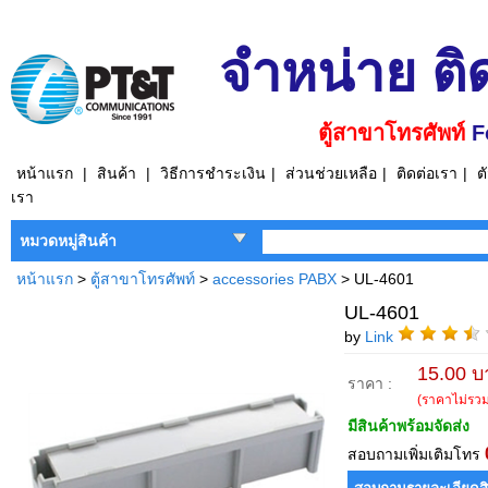
จำหน่าย ติ
ตู้สาขาโทรศัพท์
F
หน้าแรก
|
สินค้า
|
วิธีการชำระเงิน
|
ส่วนช่วยเหลือ
|
ติดต่อเรา
|
ต
เรา
หมวดหมู่สินค้า
หน้าแรก
>
ตู้สาขาโทรศัพท์
>
accessories PABX
> UL-4601
UL-4601
by
Link
15.00 บ
ราคา :
(ราคาไม่รวมภ
มีสินค้าพร้อมจัดส่ง
สอบถามเพิ่มเติมโทร