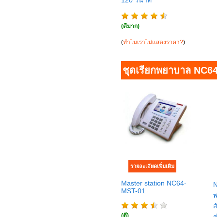
120 วินาที
(ดีมาก)
(
ทำไมเราไม่แสดงราคา?
)
ชุดเรียกพยาบาล NC64
Master station NC64-
N
MST-01
พ
ส
(ดี)
คู