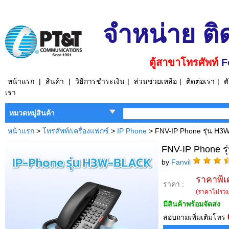
จำหน่าย ติ
ตู้สาขาโทรศัพท์
F
หน้าแรก
|
สินค้า
|
วิธีการชำระเงิน
|
ส่วนช่วยเหลือ
|
ติดต่อเรา
|
ต
เรา
หมวดหมู่สินค้า
หน้าแรก
>
โทรศัพท์/เครื่องแฟกซ์
>
IP Phone
> FNV-IP Phone รุ่น H
FNV-IP Phone ร
by
Fanvil
ราคาพิเ
ราคา :
(ราคาไม่รวมภ
มีสินค้าพร้อมจัดส่ง
สอบถามเพิ่มเติมโทร