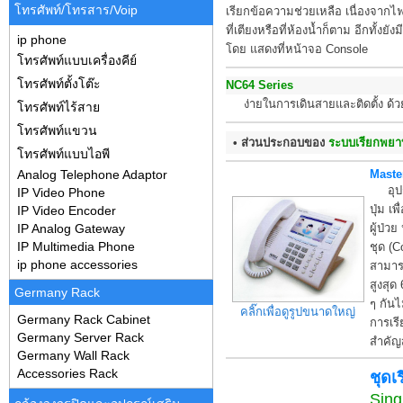
โทรศัพท์/โทรสาร/Voip
เรียกข้อความช่วยเหลือ เนื่องจากไฟ
ที่เตียงหรือที่ห้องน้ำก็ตาม อีกทั้
ip phone
โดย แสดงที่หน้าจอ Console
โทรศัพท์แบบเครื่องคีย์
โทรศัพท์ตั้งโต๊ะ
NC64 Series
ง่ายในการเดินสายและติดตั้ง ด้วย
โทรศัพท์ไร้สาย
โทรศัพท์แขวน
• ส่วนประกอบของ
ระบบเรียกพย
โทรศัพท์แบบไอพี
Analog Telephone Adaptor
Maste
อุปกรณ
IP Video Phone
ปุ่ม เ
IP Video Encoder
IP Analog Gateway
ผู้ป่ว
IP Multimedia Phone
ชุด (C
ip phone accessories
สามารถ
สูงสุด
Germany Rack
ๆ กันไ
คลิ๊กเพื่อดูรูปขนาดใหญ่
Germany Rack Cabinet
การเรี
Germany Server Rack
สำคัญส
Germany Wall Rack
Accessories Rack
ชุดเ
Sing