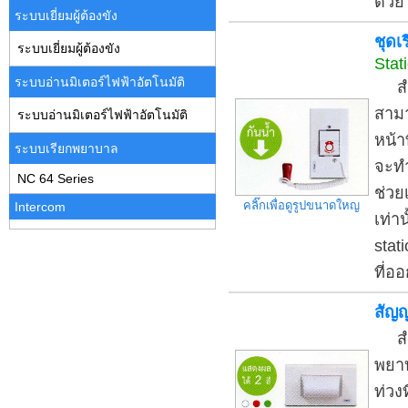
ด้วย
ระบบเยี่ยมผู้ต้องขัง
ชุดเ
ระบบเยี่ยมผู้ต้องขัง
Stat
ระบบอ่านมิเตอร์ไฟฟ้าอัตโนมัติ
สำหร
สามา
ระบบอ่านมิเตอร์ไฟฟ้าอัตโนมัติ
หน้า
ระบบเรียกพยาบาล
จะทำ
NC 64 Series
ช่วย
คลิ๊กเพื่อดูรูปขนาดใหญ
Intercom
เท่า
stat
ที่อ
สัญ
สำหร
พยาบ
ท่วง