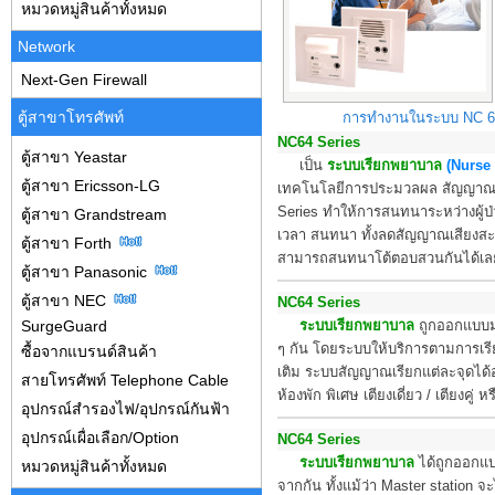
หมวดหมู่สินค้าทั้งหมด
Network
Next-Gen Firewall
ตู้สาขาโทรศัพท์
การทำงานในระบบ NC 64
NC64 Series
ตู้สาขา Yeastar
เป็น
ระบบเรียกพยาบาล
(Nurse 
ตู้สาขา Ericsson-LG
เทคโนโลยีการประมวลผล สัญญาณดิจ
Series ทำให้การสนทนาระหว่างผู้ป
ตู้สาขา Grandstream
เวลา สนทนา ทั้งลดสัญญาณเสียงสะท้
ตู้สาขา Forth
สามารถสนทนาโต้ตอบสวนกันได้เลยเ
ตู้สาขา Panasonic
ตู้สาขา NEC
NC64 Series
SurgeGuard
ระบบเรียกพยาบาล
ถูกออกแบบมาใ
ๆ กัน โดยระบบให้บริการตามการเรี
ซื้อจากแบรนด์สินค้า
เติม ระบบสัญญาณเรียกแต่ละจุดได้อ
สายโทรศัพท์ Telephone Cable
ห้องพัก พิเศษ เตียงเดี่ยว / เตียงคู่ 
อุปกรณ์สำรองไฟ/อุปกรณ์กันฟ้า
อุปกรณ์เผื่อเลือก/Option
NC64 Series
ระบบเรียกพยาบาล
ได้ถูกออกแบ
หมวดหมู่สินค้าทั้งหมด
จากกัน ทั้งแม้ว่า Master station จะ