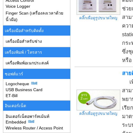
ต้อง
Access Control
Voice Logger
ช่วย
Finger Scan (เครื่องลงเวลาด้วย
สามา
คลิ๊กเพื่อดูรูปขนาดใหญ
นิ้วมือ)
ความ
เครื่องมือสำหรับติดตั้ง
stat
เครื่องมือสำหรับช่าง
กระพ
ซึ่ง
เครื่องพิมพ์ / โทรสาร
หรือ
เครื่องพิมพ์อเนกประสงค์
สายด
ซอฟต์แวร์
เพื่
Logocheque
USB Business Card
สามา
ET-Bill
พยาบ
อินเตอร์เน็ต
เรีย
คลิ๊กเพื่อดูรูปขนาดใหญ
มาตร
อินเตอร์เน็ตอพาร์ทเม้นท์
Embedded
ระบบ
Wireless Router / Access Point